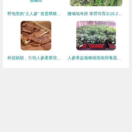
野地里的“土人參” 曾是喂豬草，城里人愛種盆栽，營養價值極高
鹽堿地奇跡 東營培育出16.2斤“沙漠人參”，改寫醫學農業新篇章
科技賦能，引領人參產業現代化轉型——天樂園古參堂的智慧種植實踐
人參果盆栽種植指南與養護要點