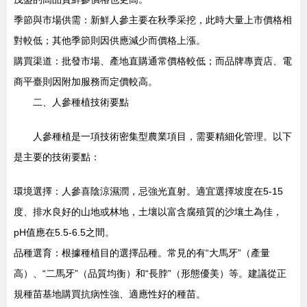
季節與市場供需：新鮮人參主要在秋季采挖，此時大量上市價格相
對較低；其他季節則因供應減少而價格上漲。
購買渠道：批發市場、產地直購通常價格較低；而品牌專賣店、電
商平臺則因附加服務而定價較高。
二、人參種植技術要點
人參種植是一項技術密集型農業項目，需要精細化管理。以下
是主要的技術要點：
環境選擇：人參喜陰涼濕潤，忌強光直射。適宜選擇坡度在5-15
度、排水良好的山地或林地，土壤以富含腐殖質的沙壤土為佳，
pH值應在5.5-6.5之間。
品種選育：根據種植目的選擇品種。常見的有“大馬牙”（產量
高）、“二馬牙”（品質均衡）和“長脖”（形態優美）等。建議從正
規種苗基地購買抗病性強、適應性好的種苗。