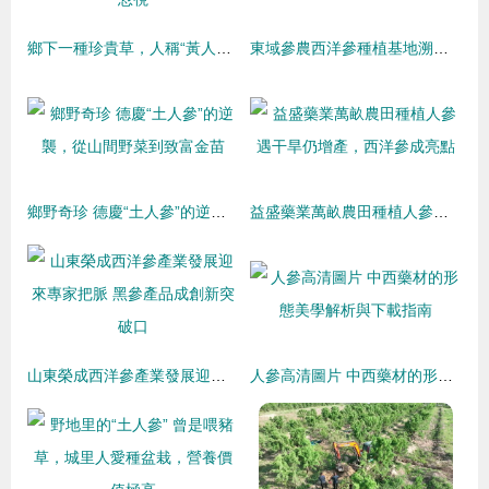
鄉下一種珍貴草，人稱“黃人參”，地下根莖是寶貝，看到別忽視
東域參農西洋參種植基地溯源 人參種植的傳承與創新
鄉野奇珍 德慶“土人參”的逆襲，從山間野菜到致富金苗
益盛藥業萬畝農田種植人參遇干旱仍增產，西洋參成亮點
山東榮成西洋參產業發展迎來專家把脈 黑參產品成創新突破口
人參高清圖片 中西藥材的形態美學解析與下載指南