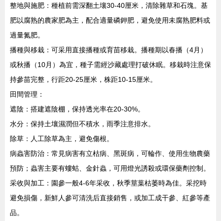
整地與施肥：種植前需深翻土壤30-40厘米，清除雜草和石塊。基
肥以腐熟的農家肥為主，配合適量磷鉀肥，避免使用未腐熟肥料或
過量氮肥。
播種與移栽：可采用直接播種或育苗移栽。播種期以春播（4月）
或秋播（10月）為宜，種子需經沙藏處理打破休眠。移栽時注意保
持參苗完整，行距20-25厘米，株距10-15厘米。
田間管理：
遮陰：搭建遮陰棚，保持透光率在20-30%。
水分：保持土壤濕潤但不積水，雨季注意排水。
除草：人工除草為主，避免傷根。
病蟲害防治：常見病害有立枯病、黑斑病，可輪作、使用生物農藥
預防；蟲害主要有螻蛄、金針蟲，可用燈光誘殺或環保藥劑控制。
采收與加工：園參一般4-6年采收，秋季莖葉枯萎時為佳。采挖時
避免損傷，新鮮人參可清洗后直接銷售，或加工成干參、紅參等產
品。