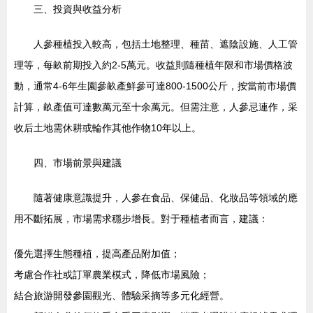
三、投資與收益分析
人參種植投入較高，包括土地整理、種苗、遮陰設施、人工管
理等，每畝前期投入約2-5萬元。收益則隨種植年限和市場價格波
動，通常4-6年生園參畝產鮮參可達800-1500公斤，按當前市場價
計算，畝產值可達數萬元至十余萬元。但需注意，人參忌連作，采
收后土地需休耕或輪作其他作物10年以上。
四、市場前景與建議
隨著健康意識提升，人參在食品、保健品、化妝品等領域的應
用不斷拓展，市場需求穩步增長。對于種植者而言，建議：
優先選擇生態種植，提高產品附加值；
考慮合作社或訂單農業模式，降低市場風險；
結合旅游開發參園觀光、體驗采摘等多元化經營。