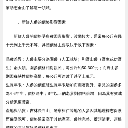
幫助您全面了解這一領域。
一、新鮮人參的價格影響因素
新鮮人參的價格受多種因素影響，波動較大，通常每公斤在幾
十元到上千元不等。具體價格主要取決于以下因素：
品種差異：人參主要分為園參（人工栽培）和野山參（野生或仿野
生）兩大類。園參價格相對親民，每公斤約50-300元；而野山參
則因稀缺性價格高昂，每公斤可達數千甚至上萬元。
生長年限：人參的價值隨生長年限增加而顯著提升。常見的園參多
為4-6年生，價格適中；8年以上的老參則價格倍增，因為其有效成
分積累更豐富。
產地與品質：吉林長白山、遼寧桓仁等地的人參因其地理標志保護
而備受認可，價格通常高于其他產區。參體完整、蘆頭清晰、須根
茂盛的高品質鮮參價格也更高。