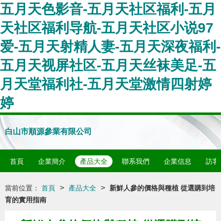
五月天色影音-五月天社区福利-五月
天社区福利导航-五月天社区小说97
爱-五月天射精人妻-五月天深夜福利-
五月天视屏社区-五月天丝袜美足-五
月天堂福利社-五月天堂激情四射婷
婷
白山市順源參業有限公司
首頁
企業簡介
產品大全
聯系我們
企業信息
訪客
>
>
當前位置：
首頁
產品大全
新鮮人參的價格與種植 從選購到培
育的實用指南